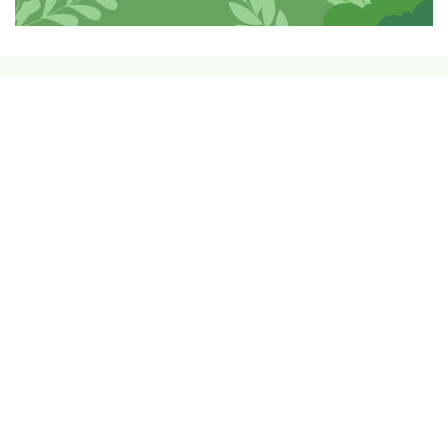
Zapisz się do naszego newslettera
aby otrzymać najnowsze artykuły, informacje o
nadchodzących warsztatach oraz 10% zniżki na
pierwszy karnet w studiu Joga Wita
Adres email