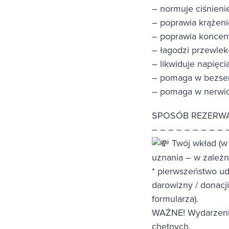
– normuje ciśnieni
– poprawia krążeni
– poprawia koncen
– łagodzi przewlek
– likwiduje napięci
– pomaga w bezse
– pomaga w nerwi
SPOSÓB REZERWA
– – – – – – – – – 
Twój wkład (w 
uznania – w zależno
* pierwszeństwo ud
darowizny / donacj
formularza).
WAŻNE! Wydarzenie
chętnych.