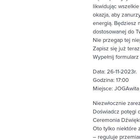
likwidując wszelki
okazja, aby zanurz
energią. Będziesz 
dostosowanej do T
Nie przegap tej nie
Zapisz się już ter
Wypełnij formularz
Data: 26-11-2023r.
Godzina: 17:00
Miejsce: JOGAwita 
Niezwłocznie zarez
Doświadcz potęgi dź
Ceremonia Dźwięk
Oto tylko niektóre
– reguluje przemia