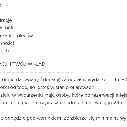
e
e
trację
łe bóle
a karku, pleców
nności
cach
CJI I TWÓJ WKŁAD
– – – – – – – – – – – – – – – – –
formie darowizny / donacji) za udział w wydarzeniu to: 80 
ści od tego, ile jesteś w stanie ofiarować)*
ziału w wydarzeniu mają osoby, które po rezerwacji miej
i na konto (dane otrzymasz na adres e-mail w ciągu 24h 
 odbędzie pod warunkiem, że zbierze się minimalna wy