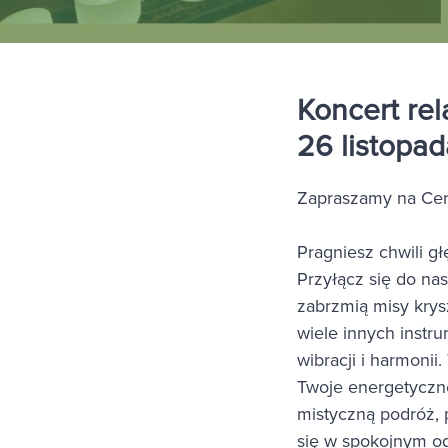
Koncert re
26 listopad
Zapraszamy na Cer
Pragniesz chwili g
Przyłącz się do na
zabrzmią misy krysz
wiele innych instr
wibracji i harmonii
Twoje energetyczne
mistyczną podróż, 
się w spokojnym od