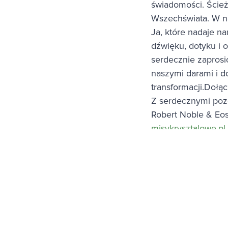
świadomości. Ścież
Wszechświata. W n
Ja, które nadaje n
dźwięku, dotyku i 
serdecznie zaprosi
naszymi darami i d
transformacji.Dołą
Z serdecznymi poz
Robert Noble & Eos
misykrysztalowe.pl
Zapi