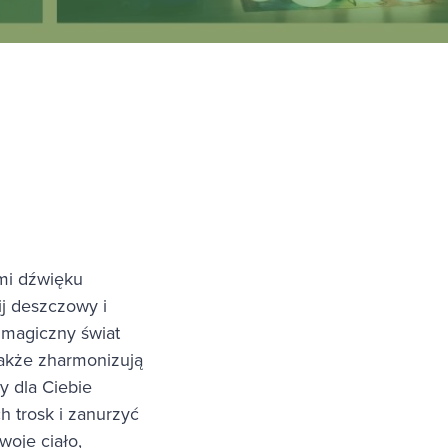
ami dźwięku
ij deszczowy i
 magiczny świat
 także zharmonizują
y dla Ciebie
 trosk i zanurzyć
woje ciało,