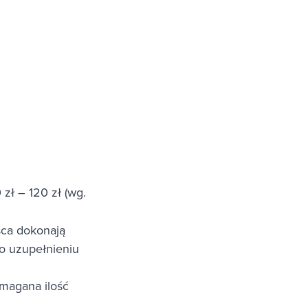
zł – 120 zł (wg.
sca dokonają
po uzupełnieniu
magana ilość