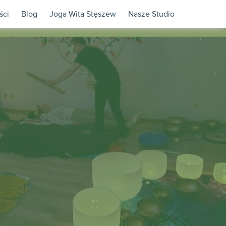
ści
Blog
Joga Wita Stęszew
Nasze Studio