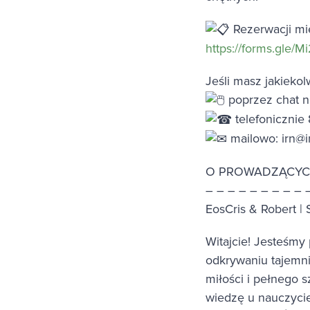
Rezerwacji mi
https://forms.gl
Jeśli masz jakieko
poprzez chat n
telefonicznie
mailowo:
irn@i
O PROWADZĄCY
– – – – – – – – – 
EosCris & Robert 
Witajcie! Jesteśmy 
odkrywaniu tajemni
miłości i pełnego 
wiedzę u nauczycie