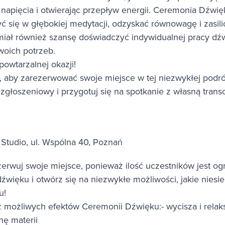
e napięcia i otwierając przepływ energii. Ceremonia Dźwi
yć się w głębokiej medytacji, odzyskać równowagę i zasil
miał również szansę doświadczyć indywidualnej pracy dź
woich potrzeb.
powtarzalnej okazji!
az, aby zarezerwować swoje miejsce w tej niezwykłej podr
 zgłoszeniowy i przygotuj się na spotkanie z własną trans
Studio, ul. Wspólna 40, Poznań
erwuj swoje miejsce, ponieważ ilość uczestników jest og
więku i otwórz się na niezwykłe możliwości, jakie niesie
u!
 z możliwych efektów Ceremonii Dźwięku:- wycisza i relak
nę materii