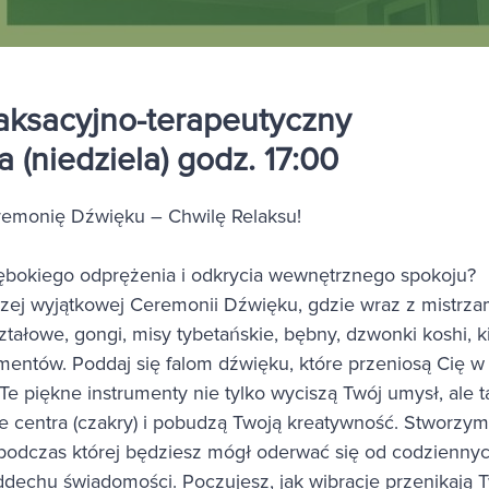
laksacyjno-terapeutyczny
a (niedziela) godz. 17:00
emonię Dźwięku – Chwilę Relaksu!
łębokiego odprężenia i odkrycia wewnętrznego spokoju?
szej wyjątkowej Ceremonii Dźwięku, gdzie wraz z mistrz
tałowe, gongi, misy tybetańskie, bębny, dzwonki koshi, k
umentów. Poddaj się falom dźwięku, które przeniosą Cię w
. Te piękne instrumenty nie tylko wyciszą Twój umysł, ale
 centra (czakry) i pobudzą Twoją kreatywność. Stworzym
podczas której będziesz mógł oderwać się od codziennych
dechu świadomości. Poczujesz, jak wibracje przenikają T