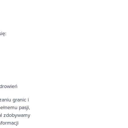
ię:
zdrowień
aniu granic i
ełnemu pasji,
dal zdobywamy
sformacji