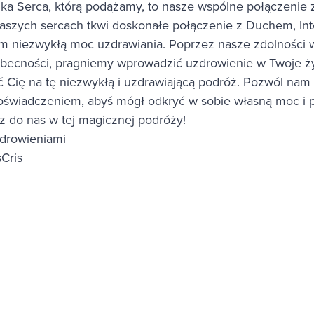
ka Serca, którą podążamy, to nasze wspólne połączenie z
aszych sercach tkwi doskonałe połączenie z Duchem, In
am niezwykłą moc uzdrawiania. Poprzez nasze zdolności w
obecności, pragniemy wprowadzić uzdrowienie w Twoje ż
ć Cię na tę niezwykłą i uzdrawiającą podróż. Pozwól nam 
oświadczeniem, abyś mógł odkryć w sobie własną moc i p
cz do nas w tej magicznej podróży!
drowieniami
Cris
sz się do naszego newsle