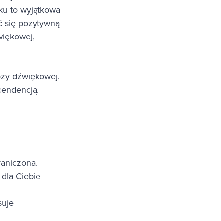
ęku to wyjątkowa
ić się pozytywną
więkowej,
óży dźwiękowej.
cendencją.
raniczona.
 dla Ciebie
suje