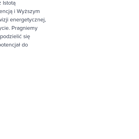
 Istotą
tencją i Wyższym
izji energetycznej,
ycie. Pragniemy
podzielić się
otencjał do
ttera