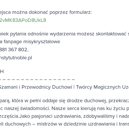
ejsca można dokonać poprzez formularz:
e/Mi2vMK83APoD8UkL8
lwiek pytania odnośnie wydarzenia możesz skontaktować s
a fanpage misykrysztalowe
 881 367 802,
nstytutnoble.pl
CH
– – – – – – – – – – – – – – – – –
| Szamani i Przewodnicy Duchowi | Twórcy Magicznych U
parą, która w pełni oddaje się drodze duchowej, przekracz
c naszej świadomości. Nasze serca kierują nas ku życiu p
szczęścia.Jako pasjonaci uzdrawiania, zdobywaliśmy i na
li duchowych – mistrzów w dziedzinie uzdrawiania i tran