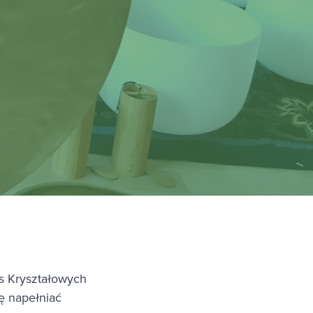
is Kryształowych
ę napełniać