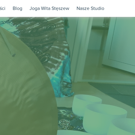
ści
Blog
Joga Wita Stęszew
Nasze Studio