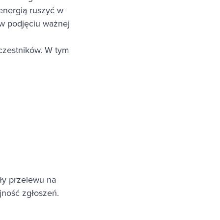
energią ruszyć w
 w podjęciu ważnej
czestników. W tym
ały przelewu na
jność zgłoszeń.