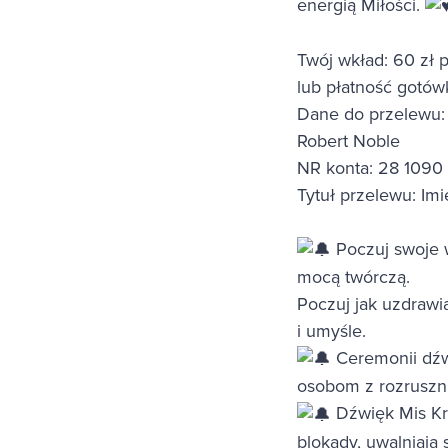
energią Miłości.
Twój wkład: 60 zł 
lub płatność gotówk
Dane do przelewu:
Robert Noble
NR konta: 28 1090
Tytuł przelewu: Imi
Poczuj swoje w
mocą twórczą.
Poczuj jak uzdrawi
i umyśle.
Ceremonii dźw
osobom z rozruszni
Dźwięk Mis Kry
blokady, uwalniają