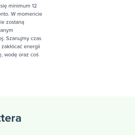
 się minimum 12
konto. W momencie
ie zostaną
owanym
ej. Szanujmy czas
 zakłócać energii
tę, wodę oraz coś
ttera