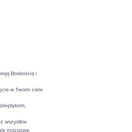
woją Boskością i
ięcia w Twoim ciele
pileptykom,
ez wszystkie
kule mózgowe.