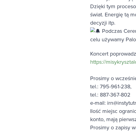
Dzięki tym proceso
świat. Energię tą 
decyzji itp.
Podczas Cerem
celu używamy Palo 
Koncert poprowadz
https://misykrysztal
Prosimy o wcześnie
tel.: 795-961-238,
tel.: 887-367-802
e-mail:
irn@instytut
Ilość miejsc ogran
konto, mają pierws
Prosimy o zapisy w