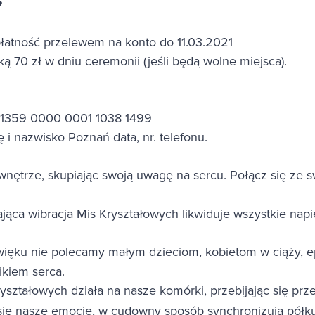
płatność przelewem na konto do 11.03.2021
ą 70 zł w dniu ceremonii (jeśli będą wolne miejsca).
 1359 0000 0001 1038 1499
ę i nazwisko Poznań data, nr. telefonu.
nętrze, skupiając swoją uwagę na sercu. Połącz się ze s
ająca wibracja Mis Kryształowych likwiduje wszystkie nap
ięku nie polecamy małym dzieciom, kobietom w ciąży, e
kiem serca.
ształowych działa na nasze komórki, przebijając się prz
 się nasze emocje, w cudowny sposób synchronizują pół