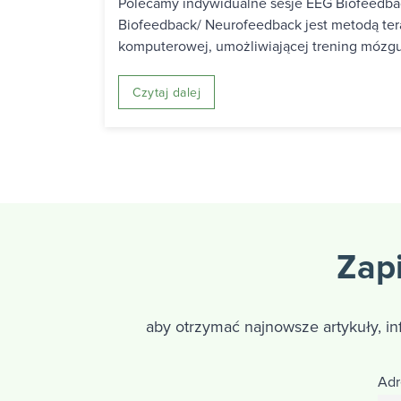
Polecamy indywidualne sesje EEG Biofeedba
Biofeedback/ Neurofeedback jest metodą tera
komputerowej, umożliwiającej trening mózgu 
Czytaj dalej
Zapi
aby otrzymać najnowsze artykuły, i
Adr