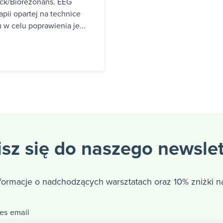
ck/Biorezonans. EEG
pii opartej na technice
w celu poprawienia je...
sz się do naszego newsle
nformacje o nadchodzących warsztatach oraz 10% zniżki na
es email