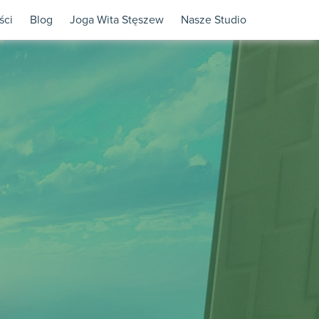
ści
Blog
Joga Wita Stęszew
Nasze Studio