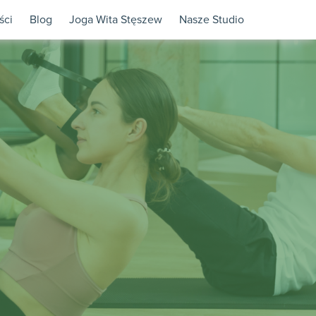
ści
Blog
Joga Wita Stęszew
Nasze Studio