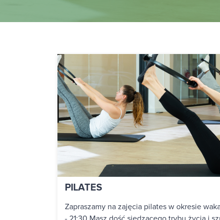
PILATES
Zapraszamy na zajęcia pilates w okresie wak
- 21:30 Masz dość siedzącego trybu życia i s