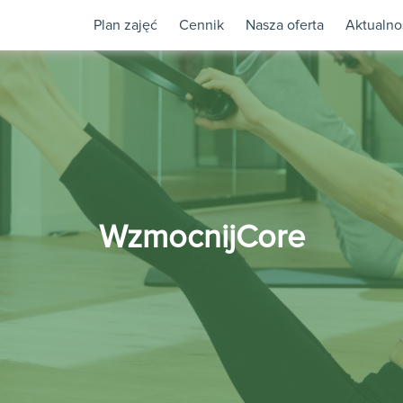
Plan zajęć
Cennik
Nasza oferta
Aktualno
WzmocnijCore