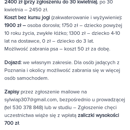
2400 zł (przy zgłoszeniu do 30 kwietnia)
, po 30
kwietnia – 2450 zł.
Koszt bez kursu jogi
(zakwaterowanie i wyżywienie)
:
1900 zł –
osoba dorosła; 1750 zł – dziecko powyżej
10 roku życia, zwykłe łóżko; 1300 zł – dziecko 4-10
lat na dostawce, 0 zł – dziecko do 3 lat.
Możliwość zabrania psa – koszt 50 zł za dobę.
Dojazd:
we własnym zakresie. Dla osób jadących z
Poznania i okolicy możliwość zabrania się w więcej
osób samochodem.
Zapisy
przez zgłoszenie mailowe na
sylwiap307@gmail.com
, bezpośrednio u prowadzącej
(tel 530 378 848) lub w studiu – Zgłoszenie chęci
uczestnictwa wiąże się z wpłatą
zaliczki wysokości
700 zł
.