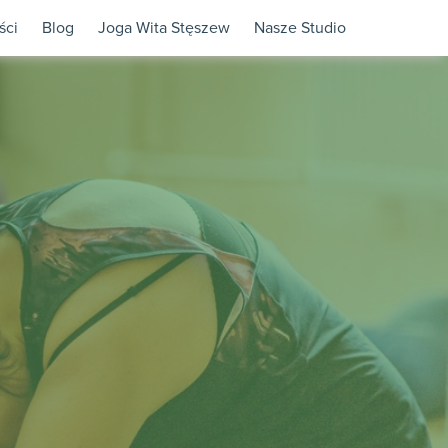
ści
Blog
Joga Wita Stęszew
Nasze Studio