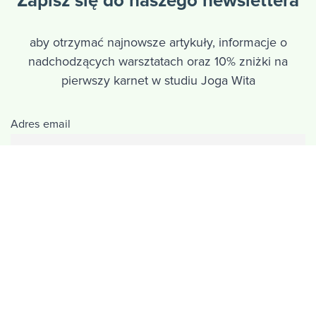
Zapisz się do naszego newslettera
aby otrzymać najnowsze artykuły, informacje o
nadchodzących warsztatach oraz 10% zniżki na
pierwszy karnet w studiu Joga Wita
Adres email
Polityka prywatności
Polityka cookies
Standardy ochrony małoletnich
Copyright © 2026 Joga Wita Poznań | Studio jogi i